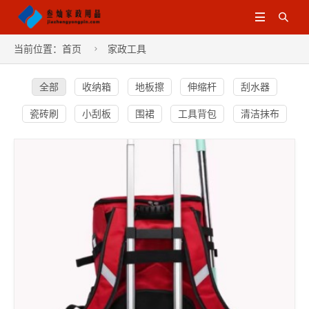


当前位置：
首页
家政工具

全部
收纳箱
地板擦
伸缩杆
刮水器
瓷砖刷
小刮板
围裙
工具背包
清洁抹布