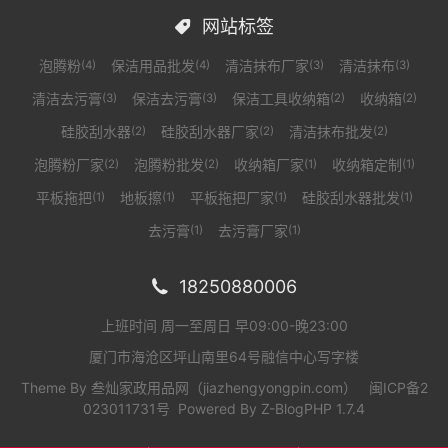
网站标签

泡腾粉
保洁用品批发
清洁抹布厂家
清洁抹布
(4)
(4)
(3)
(3)
清洁去污膏
保洁去污膏
保洁工具收纳箱
收纳箱
(3)
(3)
(2)
(2)
硅胶刮水器
硅胶刮水器厂家
清洁抹布批发
(2)
(2)
(2)
泡腾粉厂家
泡腾粉批发
收纳箱厂家
收纳箱定制
(2)
(2)
(1)
(1)
平板拖把
地板擦
平板拖把厂家
硅胶刮水器批发
(1)
(1)
(1)
(1)
去污膏
去污膏厂家
(1)
(1)
18250880006

上班时间 周一至周日 早09:00-晚23:00
厦门市海沧区坪山南里64号融信中心写字楼
Theme By
叁灿家政用品网（jiazhengyongpin.com）
闽ICP备2
023011731号
Powered By
Z-BlogPHP 1.7.4