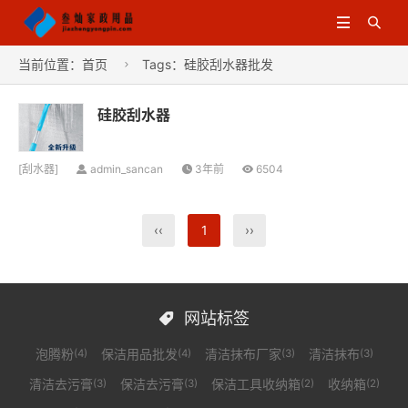


当前位置：
首页
Tags：硅胶刮水器批发

硅胶刮水器
[
刮水器
]
admin_sancan
3年前
6504
‹‹
1
››
网站标签

泡腾粉
保洁用品批发
清洁抹布厂家
清洁抹布
(4)
(4)
(3)
(3)
清洁去污膏
保洁去污膏
保洁工具收纳箱
收纳箱
(3)
(3)
(2)
(2)