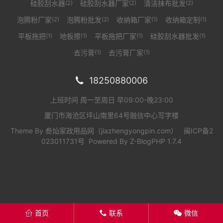
硅胶刮水器
硅胶刮水器厂家
清洁抹布批发
(2)
(2)
(2)
泡腾粉厂家
泡腾粉批发
收纳箱厂家
收纳箱定制
(2)
(2)
(1)
(1)
平板拖把
地板擦
平板拖把厂家
硅胶刮水器批发
(1)
(1)
(1)
(1)
去污膏
去污膏厂家
(1)
(1)
18250880006

上班时间 周一至周日 早09:00-晚23:00
厦门市海沧区坪山南里64号融信中心写字楼
Theme By
叁灿家政用品网（jiazhengyongpin.com）
闽ICP备2
023011731号
Powered By
Z-BlogPHP 1.7.4
首页
联系
微信
󦏑
󦂡
󦘑