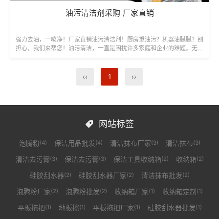
油污清洁剂采购 厂家直销
强力去油，一喷净！厂家直销油污清洁剂！厨房重油污？机器油腻腻？别
担心，我们来帮您！油污清洁，一直是困扰许多家庭和企业的难题。无论
是厨房厚重的油垢，还是机器设备上...
‹‹
1
››
网站标签

泡腾粉
保洁用品批发
清洁抹布厂家
清洁抹布
(4)
(4)
(3)
(3)
清洁去污膏
保洁去污膏
保洁工具收纳箱
收纳箱
(3)
(3)
(2)
(2)
硅胶刮水器
硅胶刮水器厂家
清洁抹布批发
(2)
(2)
(2)
泡腾粉厂家
泡腾粉批发
收纳箱厂家
收纳箱定制
(2)
(2)
(1)
(1)
平板拖把
地板擦
平板拖把厂家
硅胶刮水器批发
(1)
(1)
(1)
(1)