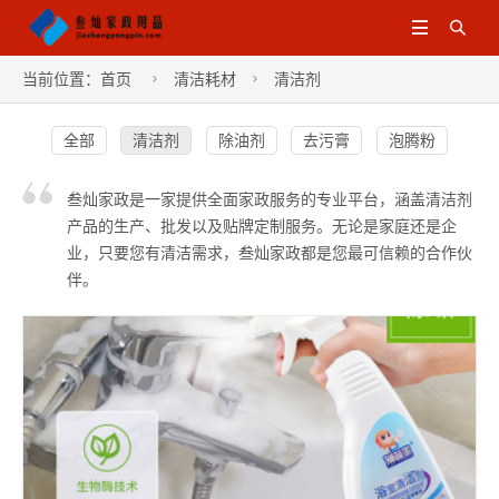


当前位置：
首页
清洁耗材
清洁剂


全部
清洁剂
除油剂
去污膏
泡腾粉
叁灿家政是一家提供全面家政服务的专业平台，涵盖清洁剂
产品的生产、批发以及贴牌定制服务。无论是家庭还是企
业，只要您有清洁需求，叁灿家政都是您最可信赖的合作伙
伴。