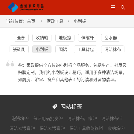


当前位置：
首页
家政工具
小刮板


全部
收纳箱
地板擦
伸缩杆
刮水器
瓷砖刷
小刮板
围裙
工具背包
清洁抹布
叁灿家政提供全方位的小刮板产品服务，包括生产、批发及
贴牌定制，我们的小刮板设计精巧，适用于多种清洁场景，
如厨房、浴室、窗户和其他表面的污渍和残留物清理。
网站标签

泡腾粉
保洁用品批发
清洁抹布厂家
清洁抹布
(4)
(4)
(3)
(3)
清洁去污膏
保洁去污膏
保洁工具收纳箱
收纳箱
(3)
(3)
(2)
(2)