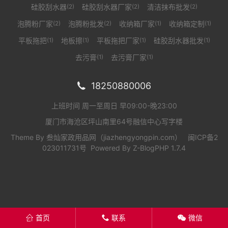
硅胶刮水器
硅胶刮水器厂家
清洁抹布批发
(2)
(2)
(2)
泡腾粉厂家
泡腾粉批发
收纳箱厂家
收纳箱定制
(2)
(2)
(1)
(1)
平板拖把
地板擦
平板拖把厂家
硅胶刮水器批发
(1)
(1)
(1)
(1)
去污膏
去污膏厂家
(1)
(1)
18250880006

上班时间 周一至周日 早09:00-晚23:00
厦门市海沧区坪山南里64号融信中心写字楼
Theme By
叁灿家政用品网（jiazhengyongpin.com）
闽ICP备2
023011731号
Powered By
Z-BlogPHP 1.7.4
首页
联系
微信
󦏑
󦂡
󦘑