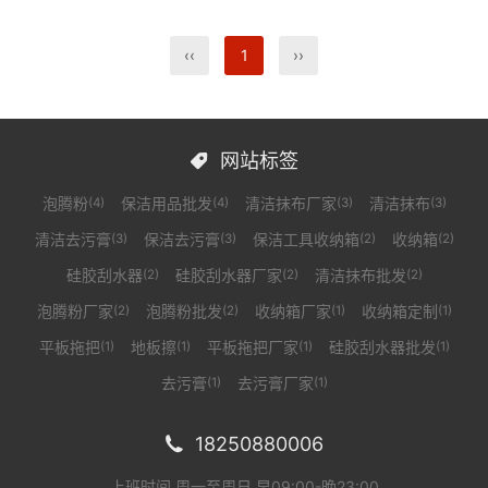
‹‹
1
››
网站标签

泡腾粉
保洁用品批发
清洁抹布厂家
清洁抹布
(4)
(4)
(3)
(3)
清洁去污膏
保洁去污膏
保洁工具收纳箱
收纳箱
(3)
(3)
(2)
(2)
硅胶刮水器
硅胶刮水器厂家
清洁抹布批发
(2)
(2)
(2)
泡腾粉厂家
泡腾粉批发
收纳箱厂家
收纳箱定制
(2)
(2)
(1)
(1)
平板拖把
地板擦
平板拖把厂家
硅胶刮水器批发
(1)
(1)
(1)
(1)
去污膏
去污膏厂家
(1)
(1)
18250880006

上班时间 周一至周日 早09:00-晚23:00