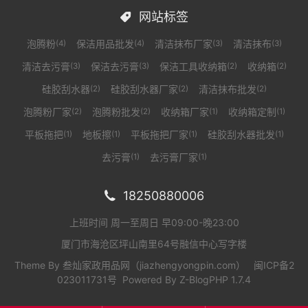
网站标签

泡腾粉
保洁用品批发
清洁抹布厂家
清洁抹布
(4)
(4)
(3)
(3)
清洁去污膏
保洁去污膏
保洁工具收纳箱
收纳箱
(3)
(3)
(2)
(2)
硅胶刮水器
硅胶刮水器厂家
清洁抹布批发
(2)
(2)
(2)
泡腾粉厂家
泡腾粉批发
收纳箱厂家
收纳箱定制
(2)
(2)
(1)
(1)
平板拖把
地板擦
平板拖把厂家
硅胶刮水器批发
(1)
(1)
(1)
(1)
去污膏
去污膏厂家
(1)
(1)
18250880006

上班时间 周一至周日 早09:00-晚23:00
厦门市海沧区坪山南里64号融信中心写字楼
Theme By
叁灿家政用品网（jiazhengyongpin.com）
闽ICP备2
023011731号
Powered By
Z-BlogPHP 1.7.4