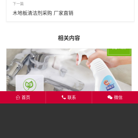
下一篇
木地板清洁剂采购 厂家直销
相关内容
首页
联系
微信
󦏑
󦂡
󦘑
浴室清洁剂采购 厂家直销