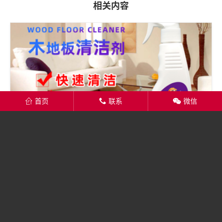
相关内容
首页
联系
微信
󦏑
󦂡
󦘑
木地板清洁剂采购 厂家直销
木地板清洁剂，厂家直销，呵护您的地板！深层清洁，焕发光彩！您是否
还在为木地板的清洁和保养烦恼？灰尘、污渍、划痕……这些问题让您的
木地板失去光泽？别担心！我们为您...